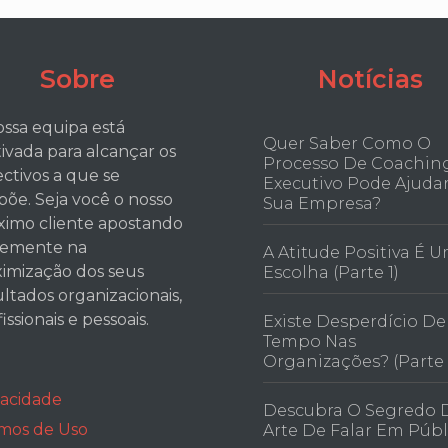
Sobre
Notícias
ossa equipa está
Quer Saber Como O
ivada para alcançar os
Processo De Coachin
ectivos a que se
Executivo Pode Ajudar
põe. Seja você o nosso
Sua Empresa?
ximo cliente apostando
temente na
A Atitude Positiva É 
imização dos seus
Escolha (parte 1)
ultados organizacionais,
issionais e pessoais.
Existe Desperdício De
Tempo Nas
Organizações? (parte 
vacidade
Descubra O Segredo 
mos de Uso
Arte De Falar Em Públ