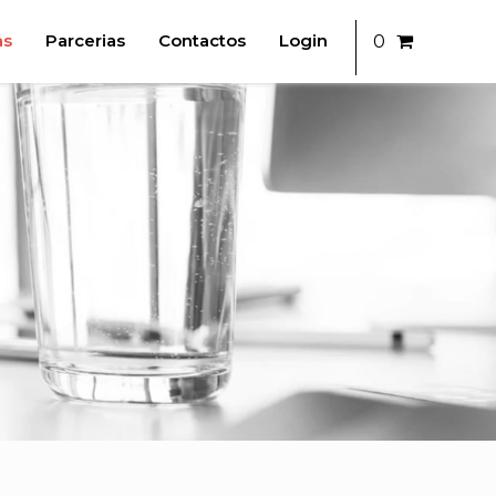
as
Parcerias
Contactos
Login
0