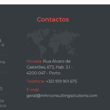
Contactos
g
 A
Morada:
Rua Álvaro de
Uma
Castelões, 673, Hab. 3.1 -
4200-047 - Porto
Telefone:
+351 919 901 675
1)
E-mail:
geral@mhrconsultingsolutions.com
Da
ico