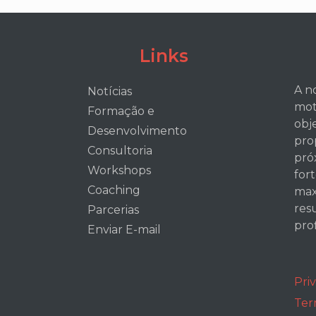
Links
A n
Notícias
mot
Formação e
obj
Desenvolvimento
pro
Consultoria
pró
Workshops
for
Coaching
max
res
Parcerias
prof
Enviar E-mail
Pri
Ter