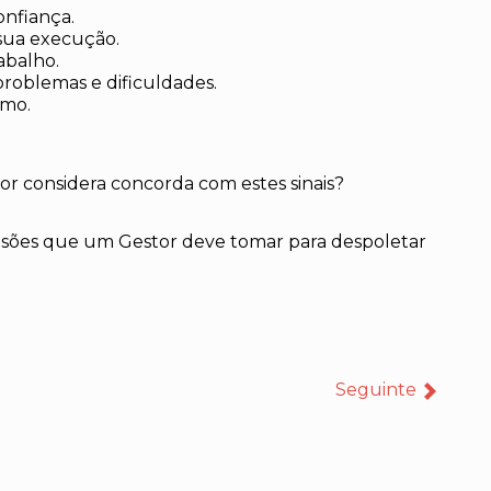
onfiança.
 sua execução.
abalho.
problemas e dificuldades.
smo.
or considera concorda com estes sinais?
ecisões que um Gestor deve tomar para despoletar
Seguinte